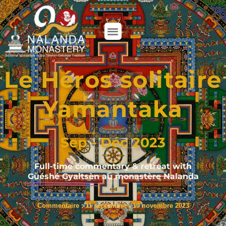
FAIRE
UN
DON
Le Héros solitaire
Yamantaka
Sep - Déc 2023
Full-time commentary & retreat with
Guéshé Gyaltsèn
au monastère Nalanda
Commentaire : 11 septembre - 10 novembre 2023