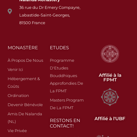
36 rue du Dr Emery Compayre,
Labastide-Saint-Georges,
81500 France
MONASTÈRE
ETUDES
À Propos De Nous
Programme
D'Etudes
Venir Ici
Affilié à la
Bouddhiques
Hébergement &
FPMT
Approfondies De
Coûts
La FPMT
Ordination
Masters Program
Devenir Bénévole
De La FPMT
Amis De Nalanda
Affilié à l'UBF
RESTONS EN
(NL)
CONTACT!
Vie Privée