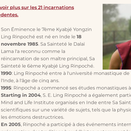
voir plus sur les 21 incarnations
dentes.
Son Éminence le 7ème Kyabjé Yongzin
Ling Rinpoché est né en Inde le
18
novembre 1985
. Sa Sainteté le Dalaï
Lama l'a reconnu comme la
réincarnation de son maître principal, Sa
Sainteté le 6ème Kyabjé Ling Rinpoché.
1990
: Ling Rinpoché entre à l'université monastique de
l'Inde, à l'âge de cinq ans.
1995
: Rinpoché a commencé ses études monastiques à 
Starting in 2004
, S. E. Ling Rinpoché a également part
Mind and Life Institute organisés en Inde entre Sa Saint
scientifiques sur une variété de sujets, tels que la physi
les émotions destructrices.
En 2005
, Rinpoché a participé à des événements intern