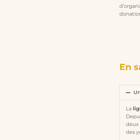
d’organ
donation
En s
Un
La
li
Depui
deux 
des y