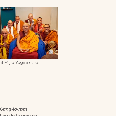
ut Vajra Yogini et le
Gang-lo-ma
)
tion de la pensée