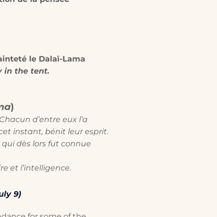
ainteté le Dalaï-Lama
in the tent.
ma
)
Chacun d’entre eux l’a
t instant, bénit leur esprit.
 qui dès lors fut connue
 et l’intelligence.
ly 9)
endance for some of the