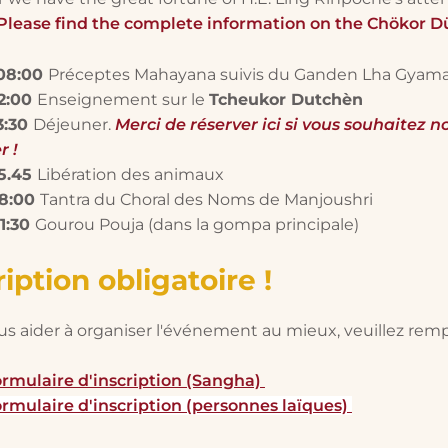
Please find the complete information on the Chökor D
 08:00
Préceptes Mahayana suivis du Ganden Lha Gyam
12:00
Enseignement sur le
Tcheukor Dutchèn
3:30
Déjeuner.
Merci de réserver ici si vous souhaitez n
r !
15.45
Libération des animaux
18:00
Tantra du Choral des Noms de Manjoushri
21:30
Gourou Pouja (dans la gompa principale)
ription obligatoire !
s aider à organiser l'événement au mieux, veuillez rempl
rmulaire d'inscription (Sangha)
rmulaire d'inscription (personnes laïques)