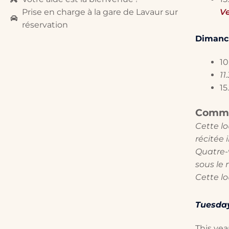
Prise en charge à la gare de Lavaur sur
Ve
réservation
Dimanch
10
11
15
Commen
Cette l
récitée 
Quatre-v
sous le
Cette lo
Tuesday
This yea