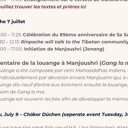
uillez trouver les textes et prières ici
e 7 juillet
.00 – 11.25:
Célébration du 89ème anniversaire de Sa S
.30 – 12.15:
Rinpoche will talk to the Tibetan community 
.00 – 17.00:
Initiation de Manjoushri (
Jenang
)
taire de la louange à Manjoushri (
Gang lo 
ouange a été composée par cent Mahasiddhas indiens. 
individuellement par dévotion envers Manjoushri qui, à ce
ingt-dix-neuf d'entre eux écrivirent ensuite la louange,
 nom de Gang lo ma.
uange est souvent récitée afin de développer la mémoire
, July 9 –
Chökor Düchen (seperate event Tuesday, Ju
r we have the great fortune of H.E. Ling Rinpoche’s att