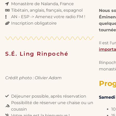
Monastère de Nalanda, France
Tibétain, anglais, français, espagnol
Nous so
AN - ESP -> Amenez votre radio FM !
Éminenc
Inscription obligatoire
quelque
tournée
Il est l
importa
S.É. Ling Rinpoché
Rinpoché
monastè
Crédit photo : Olivier Adam
Pro
Déjeuner possible, après réservation
Samedi 6
Possibilité de réserver une chaise ou un
coussin
10
Votre aide est la bienvenue !
15