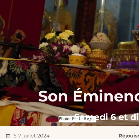
Son Éminenc
Samedi 6 et di
6-7 juillet 2024
Réjouis