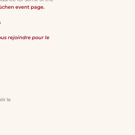
üchen event page.
a
ous rejoindre pour le
ir le