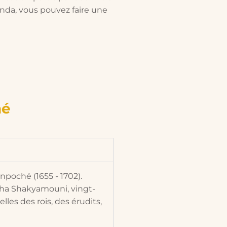
nda, vous pouvez faire une
hé
npoché (1655 - 1702).
dha Shakyamouni, vingt-
les des rois, des érudits,