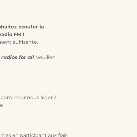
uhaitez écouter la
radio FM !
ment suffisante.
adios for all
.
Veuillez
m
 Zoom. Pour nous aider à
le
ites en participant aux frais