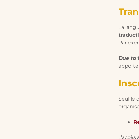
Tran
La langu
traduct
Par exem
Due to 
apporte
Insc
Seul le 
organise
R
L’accès 