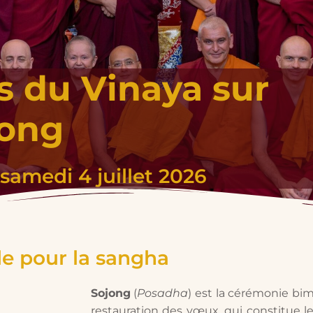
 du Vinaya sur
jong
samedi 4 juillet 2026
le pour la sangha
Sojong
(
Posadha
) est la cérémonie bi
restauration des vœux, qui constitue