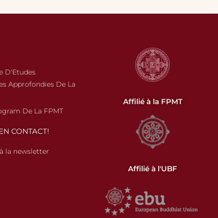
 D'Etudes
s Approfondies De La
Affilié à la FPMT
rogram De La FPMT
EN CONTACT!
 à la newsletter
Affilié à l'UBF