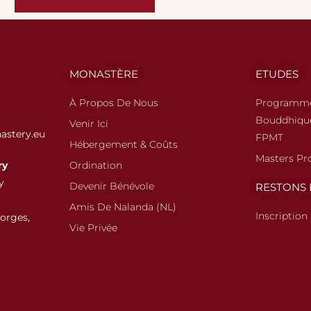
MONASTÈRE
ETUDES
À Propos De Nous
Programme
Bouddhique
Venir Ici
astery.eu
FPMT
Hébergement & Coûts
Masters P
ry
Ordination
y
Devenir Bénévole
RESTONS 
Amis De Nalanda (NL)
Inscription
orges,
Vie Privée