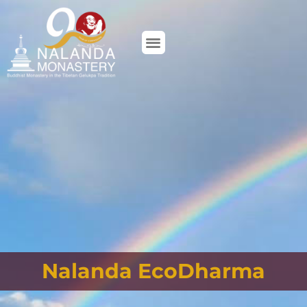
FAIRE
UN
DON
Nalanda EcoDharma