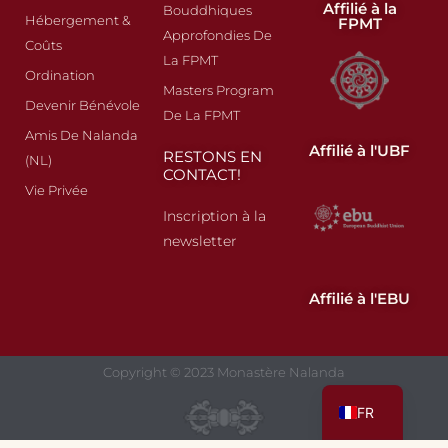
Affilié à la
Bouddhiques
Hébergement &
FPMT
Approfondies De
Coûts
La FPMT
Ordination
Masters Program
Devenir Bénévole
De La FPMT
Amis De Nalanda
Affilié à l'UBF
RESTONS EN
(NL)
CONTACT!
Vie Privée
Inscription à la
newsletter
Affilié à l'EBU
ES
Copyright © 2023 Monastère Nalanda
EN
FR