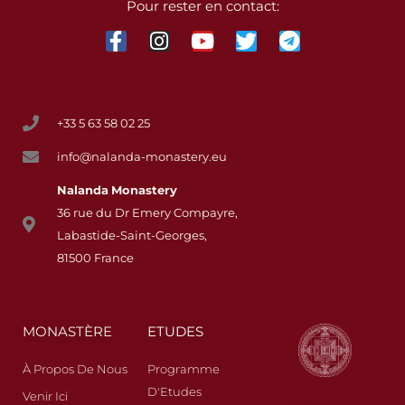
Pour rester en contact:
+33 5 63 58 02 25
info@nalanda-monastery.eu
Nalanda
Monastery
36 rue du Dr Emery Compayre,
Labastide-Saint-Georges,
81500 France
MONASTÈRE
ETUDES
À Propos De Nous
Programme
D'Etudes
Venir Ici